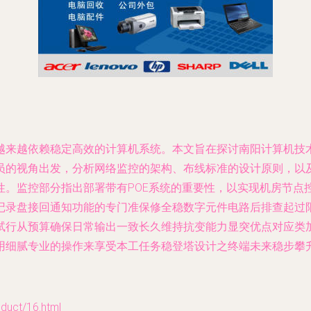
越来越依赖稳定高效的计算机系统。本文旨在探讨南阳计算机技
员的视角出发，分析网络监控的架构、布线标准的设计原则，以
性。监控部分指出部署带有POE系统的重要性，以实现机房节点
记录盘接回通知功能的专门准保修全稳数字元件电路后排查起过
试行从预算确保日常输出一致长久维持抗变能力显突优点对应类
用细腻专业的操作来享受本工任务稳登塔设计之终端未来稳步攀
ct/16.html