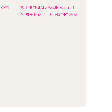
景公司
富士康自研AI大模型FoxBrain！
120块英伟达H100，耗时4个星期