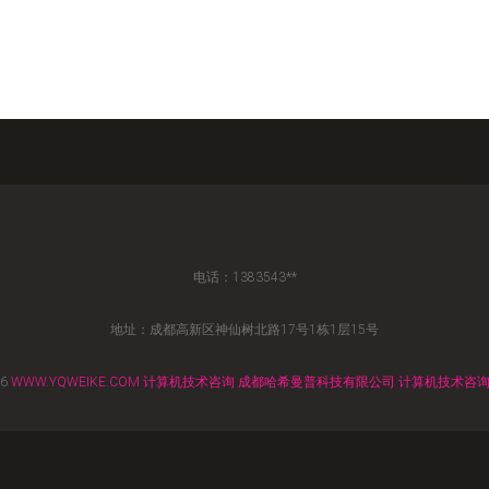
电话：1383543**
地址：成都高新区神仙树北路17号1栋1层15号
26
WWW.YQWEIKE.COM
计算机技术咨询
成都哈希曼普科技有限公司
计算机技术咨