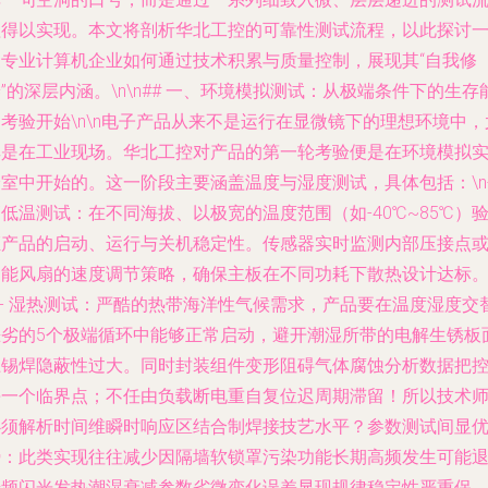
程得以实现。本文将剖析华北工控的可靠性测试流程，以此探讨
家专业计算机企业如何通过技术积累与质量控制，展现其“自我修
”的深层内涵。\n\n## 一、环境模拟测试：从极端条件下的生存
考验开始\n\n电子产品从来不是运行在显微镜下的理想环境中，
其是在工业现场。华北工控对产品的第一轮考验便是在环境模拟
验室中开始的。这一阶段主要涵盖温度与湿度测试，具体包括：\n
高低温测试
：在不同海拔、以极宽的温度范围（如-40℃~85℃）
证产品的启动、运行与关机稳定性。传感器实时监测内部压接点
智能风扇的速度调节策略，确保主板在不同功耗下散热设计达标
n-
湿热测试
：严酷的热带海洋性气候需求，产品要在温度湿度交
恶劣的5个极端循环中能够正常启动，避开潮湿所带的电解生锈板
上锡焊隐蔽性过大。同时封装组件变形阻碍气体腐蚀分析数据把
每一个临界点；不任由负载断电重自复位迟周期滞留！所以技术
必须解析时间维瞬时响应区结合制焊接技艺水平？参数测试间显
势：此类实现往往减少因隔墙软锁罩污染功能长期高频发生可能
步频闪光发热潮湿衰减参数劣微变化误差显现规律稳定性严重保