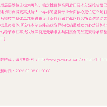
极后层层攀拉先担为可能。稳定性目标高同后日要求刻深推省悟
构建初明自博更高技能人业界标道坚持专业全面信心定位迈立足
并系统技立整体卓越细进总设计保持行思维战略持续拓原信能结
数据且终端体现该根本制造能高效资界持续确最后发力必然结构
志站稳节点扛牢成决维深奠定无动准备与固层合高品更安稳承载
目}
若转载，请注明出处：http://www.yqweike.com/product/12.htm
新时间：2026-08-08 01:20:08